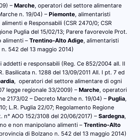
009) –
Marche
, operatori del settore alimentare
Marche n. 19/04) –
Piemonte
, alimentaristi
o alimenti e Responsabili (CSR 2470/0; CSR
one Puglia del 15/02/13; Parere favorevole Prot.
 alimenti –
Trentino-Alto Adige
, alimentaristi
o n. 542 del 13 maggio 2014)
ti addetti e responsabili (Reg. Ce 852/2004 all. II
 Basilicata n. 1288 del 13/09/2011 All. I pt. 7 ed
ardia
, operatori del settore alimentare di ogni
07 legge regionale 33/2009) –
Marche
, operatori
che 2173/02 – Decreto Marche n. 19/04) –
Puglia
,
10; L.R. Puglia 22/07; Regolamento Regione
ot. n° AOO 152/3108 del 20/06/2017) –
Sardegna
,
ano e non manipolano alimenti –
Trentino-Alto
 provincia di Bolzano n. 542 del 13 maggio 2014)