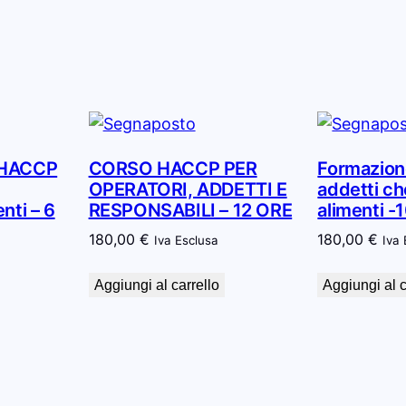
 HACCP
CORSO HACCP PER
Formazio
OPERATORI, ADDETTI E
addetti c
nti – 6
RESPONSABILI – 12 ORE
alimenti -
180,00
€
180,00
€
Iva Esclusa
Iva
Aggiungi al carrello
Aggiungi al c