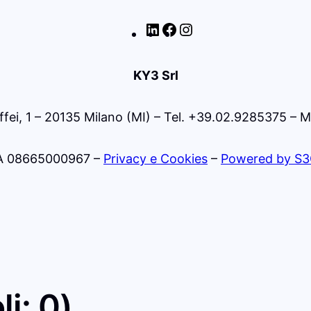
https://www.linkedin.co
Facebook
Instagram
viewAsMember=true
KY3 Srl
fei, 1 – 20135 Milano (MI) – Tel. +39.02.9285375 – M
VA 08665000967 –
Privacy e Cookies
–
Powered by S3
li: 0)