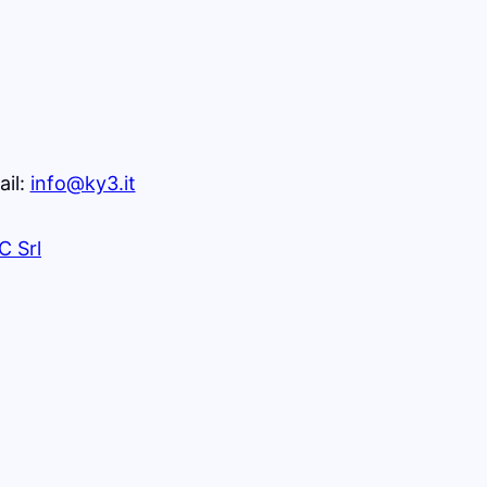
m/company/ky3/?
ail:
info@ky3.it
C Srl