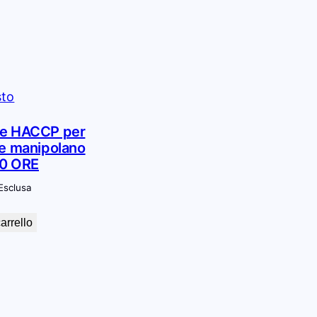
ne HACCP per
he manipolano
10 ORE
 Esclusa
arrello