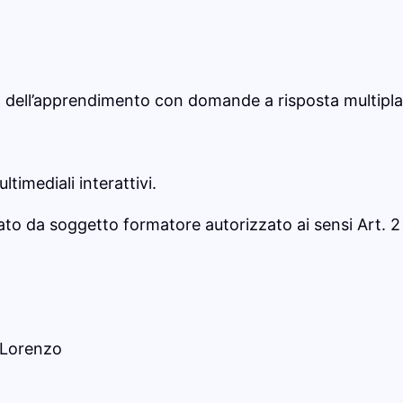
i
t
à
ica dell’apprendimento con domande a risposta multipla
timediali interattivi.
ato da soggetto formatore autorizzato ai sensi Art. 2
i Lorenzo