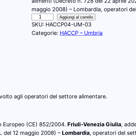
alimenti (Decreto n. 728 del 22 aprile 2
maggio 2008) – Lombardia, operatori del
A
Aggiungi al carrello
SKU:
HACCP04-UM-03
g
Categorie:
HACCP – Umbria
g
i
o
r
n
a
m
e
olto agli operatori del settore alimentare.
n
t
o
to Europeo (CE) 852/2004.
Friuli-Venezia Giulia
, add
H
L del 12 maggio 2008) –
Lombardia
, operatori del se