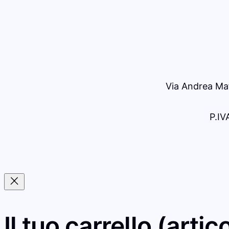
Via Andrea Maf
P.I
Il tuo carrello
(artico