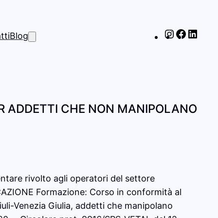
Instagram
Facebo
Link
tti
Blog
R ADDETTI CHE NON MANIPOLANO
tare rivolto agli operatori del settore
CAZIONE Formazione: Corso in conformità al
li-Venezia Giulia, addetti che manipolano