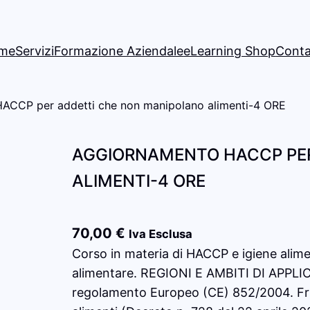
me
Servizi
Formazione Aziendale
eLearning Shop
Conta
ACCP per addetti che non manipolano alimenti-4 ORE
AGGIORNAMENTO HACCP PE
ALIMENTI-4 ORE
70,00
€
Iva Esclusa
Corso in materia di HACCP e igiene alimen
alimentare. REGIONI E AMBITI DI APPLI
regolamento Europeo (CE) 852/2004. Friu