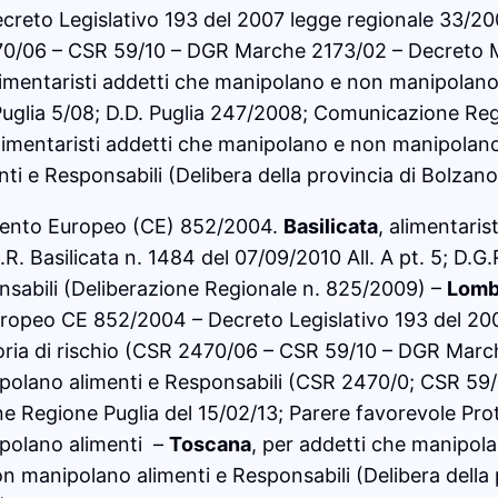
A
reto Legislativo 193 del 2007 legge regionale 33/2
C
2470/06 – CSR 59/10 – DGR Marche 2173/02 – Decreto 
C
limentaristi addetti che manipolano e non manipolan
P
uglia 5/08; D.D. Puglia 247/2008; Comunicazione Regi
p
alimentaristi addetti che manipolano e non manipolano
e
i e Responsabili (Delibera della provincia di Bolzan
r
a
amento Europeo (CE) 852/2004.
Basilicata
, alimentaris
d
. Basilicata n. 1484 del 07/09/2010 All. A pt. 5; D.G.R.
d
ponsabili (Deliberazione Regionale n. 825/2009) –
Lomb
e
uropeo CE 852/2004 – Decreto Legislativo 193 del 20
t
goria di rischio (CSR 2470/06 – CSR 59/10 – DGR Mar
t
ipolano alimenti e Responsabili (CSR 2470/0; CSR 59/
i
e Regione Puglia del 15/02/13; Parere favorevole Pr
c
ipolano alimenti –
Toscana
, per addetti che manipol
h
on manipolano alimenti e Responsabili (Delibera della