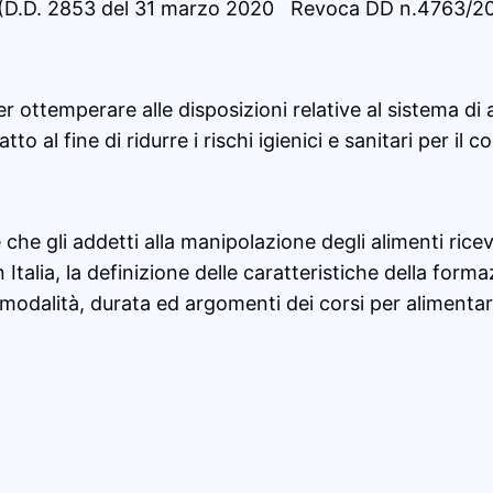
e
i (D.D. 2853 del 31 marzo 2020 Revoca DD n.4763/20
n
o
n
per ottemperare alle disposizioni relative al sistema 
m
 al fine di ridurre i rischi igienici e sanitari per il 
a
n
i
e gli addetti alla manipolazione degli alimenti rice
p
 In Italia, la definizione delle caratteristiche della fo
o
modalità, durata ed argomenti dei corsi per alimentari
l
a
n
o
a
l