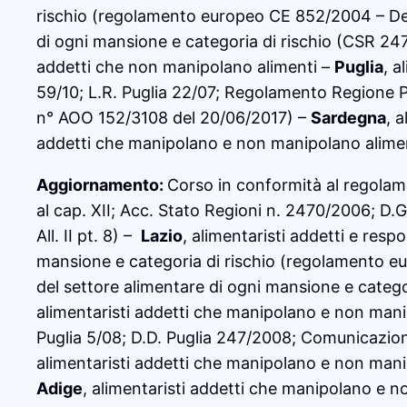
rischio (regolamento europeo CE 852/2004 – Dec
di ogni mansione e categoria di rischio (CSR 
addetti che non manipolano alimenti –
Puglia
, a
59/10; L.R. Puglia 22/07; Regolamento Regione P
n° AOO 152/3108 del 20/06/2017) –
Sardegna
, 
addetti che manipolano e non manipolano aliment
Aggiornamento:
Corso in conformità al regol
al cap. XII; Acc. Stato Regioni n. 2470/2006; D.G.R
All. II pt. 8) –
Lazio
, alimentaristi addetti e res
mansione e categoria di rischio (regolamento e
del settore alimentare di ogni mansione e cate
alimentaristi addetti che manipolano e non man
Puglia 5/08; D.D. Puglia 247/2008; Comunicazion
alimentaristi addetti che manipolano e non man
Adige
, alimentaristi addetti che manipolano e n