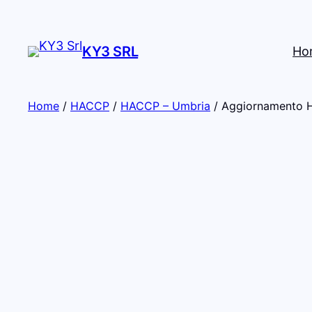
KY3 SRL
Ho
Home
/
HACCP
/
HACCP – Umbria
/ Aggiornamento H